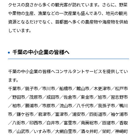
クセスの良さから多くの観光客が訪れています。さらに、野菜
や果物の生産、漁業などの一次産業も盛んであり、地元の観光
資源となるだけでなく、首都圏へ多くの農産物や海産物を供給
しています。
千葉の中小企業の皆様へ
千葉の中小企業の皆様へコンサルタントサービスを提供してい
ます。
千葉市／銚子市／市川市／船橋市／館山市／木更津市／松戸市
／野田市／茂原市／成田市／佐倉市／東金市／旭市／習志野市
／柏市／勝浦市／市原市／流山市／八千代市／我孫子市／鴨川
市／鎌ケ谷市／君津市／富津市／浦安市／四街道市／袖ケ浦市
／八街市／印西市／白井市／富里市／南房総市／匝瑳市／香取
市／山武市／いすみ市／大網白里市／酒々井町／栄町／神崎町