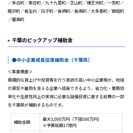
／多古町／東庄町／九十九里町／芝山町／横芝光町／一宮町／
睦沢町／長生村／白子町／長柄町／長南町／大多喜町／御宿町
／鋸南町
千葉のピックアップ補助金
●中小企業成長促進補助金（千葉県）
＜事業概要＞
積極的な賃上げや投資等を行う意欲の高い中小企業等が、地域
の景気や雇用を支える企業へ成長できるよう、省力化・業務効
率化や生産性向上の実現に必要な設備投資に要する経費の一部
を千葉県が補助するものです。
最大3,000万円（下限500万円）
補助金額
※予算総額17億円