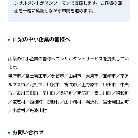
ンサルタントがマンツーマンで支援します。お客様の画
面を一緒に確認しながら申請を進めます。
山梨の中小企業の皆様へ
山梨の中小企業の皆様へコンサルタントサービスを提供してい
ます。
甲府市／富士吉田市／都留市／山梨市／大月市／韮崎市／南ア
ルプス市／北杜市／甲斐市／笛吹市／上野原市／甲州市／中央
市／市川三郷町／早川町／身延町／南部町／富士川町／昭和町
／道志村／西桂町／忍野村／山中湖村／鳴沢村／富士河口湖町
／小菅村／丹波山村
お問い合わせ