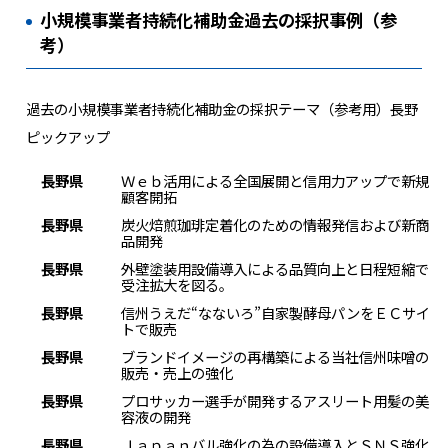
小規模事業者持続化補助金過去の採択事例（参
考）
過去の小規模事業者持続化補助金の採択テーマ（参考用）長野
ピックアップ
長野県
Ｗｅｂ活用による全国展開と信用力アップで新規
顧客開拓
長野県
炭火焙煎珈琲定着化のための情報発信および新商
品開発
長野県
外壁塗装用設備導入による品質向上と日程短縮で
受注拡大を図る。
長野県
信州うえだ“なないろ”自家製酵母パンをＥＣサイ
トで販売
長野県
ブランドイメージの再構築による当社信州味噌の
販売・売上の強化
長野県
プロサッカー選手が開発するアスリート用髪の美
容液の開発
長野県
Ｊａｐａｎバル強化の為の設備導入とＳＮＳ強化