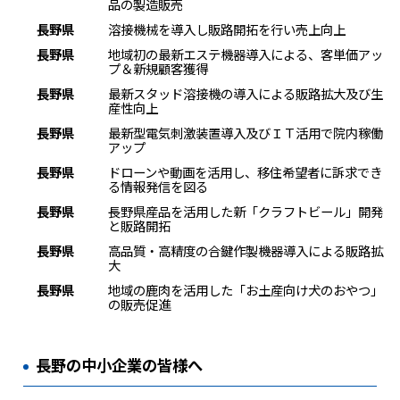
品の製造販売
長野県
溶接機械を導入し販路開拓を行い売上向上
長野県
地域初の最新エステ機器導入による、客単価アッ
プ＆新規顧客獲得
長野県
最新スタッド溶接機の導入による販路拡大及び生
産性向上
長野県
最新型電気刺激装置導入及びＩＴ活用で院内稼働
アップ
長野県
ドローンや動画を活用し、移住希望者に訴求でき
る情報発信を図る
長野県
長野県産品を活用した新「クラフトビール」開発
と販路開拓
長野県
高品質・高精度の合鍵作製機器導入による販路拡
大
長野県
地域の鹿肉を活用した「お土産向け犬のおやつ」
の販売促進
長野の中小企業の皆様へ