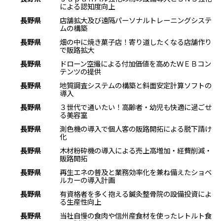
による認知度向上
長野県
店舗拡大及び遠隔パーソナルトレーニングシステ
ムの構築
長野県
畑の中に焼き菓子店！寄り道したくなる店舗作り
で販路拡大
長野県
ドローン空撮による付加価値を高めたＷＥＢコン
テンツの提供
長野県
地質調査システムの構築と斜面安定計算ソフトの
導入
長野県
３世代で通いたい！高齢者・幼児も快適に過ごせ
る美容室
長野県
測色機の導入で個人客の販路開拓による脱下請け
化
長野県
木材粉砕機の導入による売上高増加・経費削減・
販路開拓
長野県
再生エネの普及と業務効率化を兼ね備えたショベ
ルカーの導入計画
長野県
有資格者を多く抱える鍼灸整骨院の設備投資によ
る生産性向上
長野県
当社自慢の食肉や信州産食材を使ったレトルト食