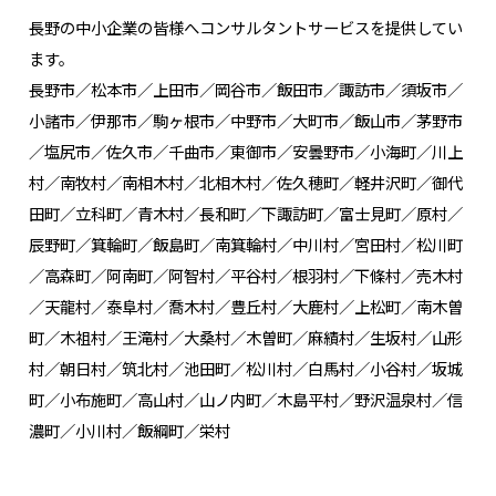
長野の中小企業の皆様へコンサルタントサービスを提供してい
ます。
長野市／松本市／上田市／岡谷市／飯田市／諏訪市／須坂市／
小諸市／伊那市／駒ヶ根市／中野市／大町市／飯山市／茅野市
／塩尻市／佐久市／千曲市／東御市／安曇野市／小海町／川上
村／南牧村／南相木村／北相木村／佐久穂町／軽井沢町／御代
田町／立科町／青木村／長和町／下諏訪町／富士見町／原村／
辰野町／箕輪町／飯島町／南箕輪村／中川村／宮田村／松川町
／高森町／阿南町／阿智村／平谷村／根羽村／下條村／売木村
／天龍村／泰阜村／喬木村／豊丘村／大鹿村／上松町／南木曽
町／木祖村／王滝村／大桑村／木曽町／麻績村／生坂村／山形
村／朝日村／筑北村／池田町／松川村／白馬村／小谷村／坂城
町／小布施町／高山村／山ノ内町／木島平村／野沢温泉村／信
濃町／小川村／飯綱町／栄村