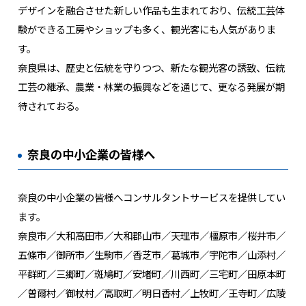
デザインを融合させた新しい作品も生まれており、伝統工芸体
験ができる工房やショップも多く、観光客にも人気がありま
す。
奈良県は、歴史と伝統を守りつつ、新たな観光客の誘致、伝統
工芸の継承、農業・林業の振興などを通じて、更なる発展が期
待されておる。
奈良の中小企業の皆様へ
奈良の中小企業の皆様へコンサルタントサービスを提供してい
ます。
奈良市／大和高田市／大和郡山市／天理市／橿原市／桜井市／
五條市／御所市／生駒市／香芝市／葛城市／宇陀市／山添村／
平群町／三郷町／斑鳩町／安堵町／川西町／三宅町／田原本町
／曽爾村／御杖村／高取町／明日香村／上牧町／王寺町／広陵