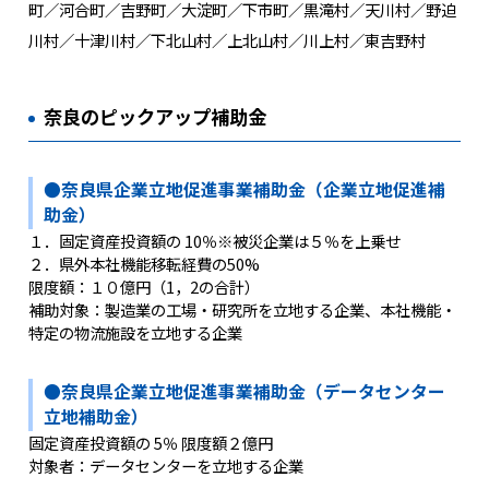
町／河合町／吉野町／大淀町／下市町／黒滝村／天川村／野迫
川村／十津川村／下北山村／上北山村／川上村／東吉野村
奈良のピックアップ補助金
●奈良県企業立地促進事業補助金（企業立地促進補
助金）
１．固定資産投資額の 10％※被災企業は５％を上乗せ
２．県外本社機能移転経費の50%
限度額：１０億円（1，2の合計）
補助対象：製造業の工場・研究所を立地する企業、本社機能・
特定の物流施設を立地する企業
●奈良県企業立地促進事業補助金（データセンター
立地補助金）
固定資産投資額の 5％ 限度額２億円
対象者：データセンターを立地する企業