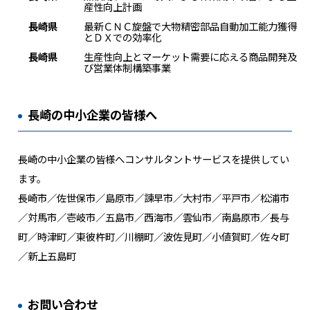
産性向上計画
長崎県
最新ＣＮＣ旋盤で大物精密部品自動加工能力獲得
とＤＸでの効率化
長崎県
生産性向上とマーケット需要に応える商品開発及
び営業体制構築事業
長崎の中小企業の皆様へ
長崎の中小企業の皆様へコンサルタントサービスを提供してい
ます。
長崎市／佐世保市／島原市／諫早市／大村市／平戸市／松浦市
／対馬市／壱岐市／五島市／西海市／雲仙市／南島原市／長与
町／時津町／東彼杵町／川棚町／波佐見町／小値賀町／佐々町
／新上五島町
お問い合わせ