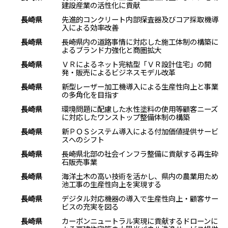
建設産業の活性化に貢献
長崎県
先進的コンクリート内部探査器及びコア採取機導
入による効率改善
長崎県
長崎県内の道路事情に対応した施工体制の構築に
よるブランド力強化と商圏拡大
長崎県
ＶＲによるネット完結型「ＶＲ設計住宅」の開
発・販売によるビジネスモデル改革
長崎県
新型レーザー加工機導入による生産性向上と事業
の多角化を目指す
長崎県
環境問題に配慮した水性塗料の使用等顧客ニーズ
に対応したワンストップ整備体制の構築
長崎県
新ＰＯＳシステム導入による付加価値提供サービ
スへのシフト
長崎県
長崎県北部の社会インフラ整備に貢献する再生砕
石販売事業
長崎県
海洋土木の高い技術を活かし、県内の農業用ため
池工事の生産性向上を実現する
長崎県
デジタル対応機器の導入で生産性向上・顧客サー
ビスの充実を図る
長崎県
カーボンニュートラル実現に貢献するドローンに