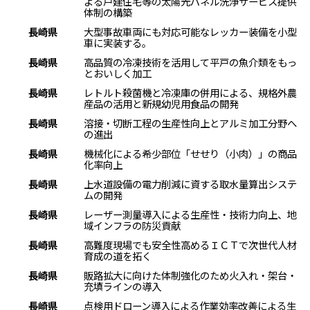
よる戸建住宅等の太陽光パネル洗浄サービス提供
体制の構築
長崎県
大型事故車両にも対応可能なレッカー装備を小型
車に実装する。
長崎県
高品質の冷凍技術を活用して平戸の魚介類をもっ
とおいしく加工
長崎県
レトルト殺菌機と冷凍庫の併用による、規格外農
産品の活用と新規幼児用食品の開発
長崎県
溶接・切断工程の生産性向上とアルミ加工分野へ
の進出
長崎県
機械化による希少部位「せせり（小肉）」の商品
化率向上
長崎県
上水道設備の電力削減に資する取水量算出システ
ムの開発
長崎県
レーザー測量導入による生産性・技術力向上、地
域インフラの防災貢献
長崎県
高難度現場でも安全性高めるＩＣＴで次世代人材
育成の道を拓く
長崎県
販路拡大に向けた体制強化のため火入れ・架台・
充填ラインの導入
長崎県
点検用ドローン導入による作業効率改善による生