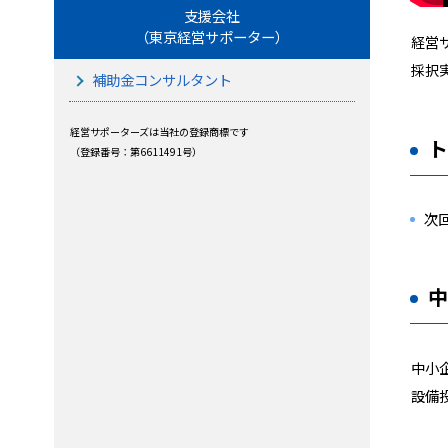
支援会社
（東京経営サポーター）
経営
採択
補助金コンサルタント
経営サポーターズは当社の登録商標です
（登録番号：第6611491号）
次
中小
設備