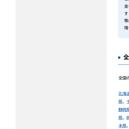
金
す
等
境
全国
北海
県
、
静岡
県
、
本県