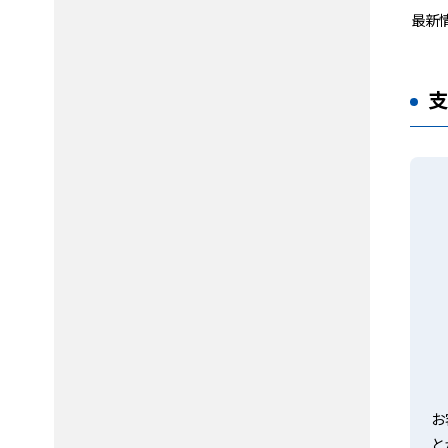
最新
お
と