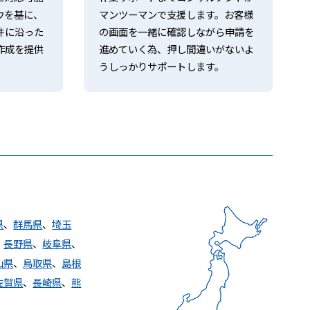
ウを基に、
マンツーマンで支援します。お客様
件に沿った
の画面を一緒に確認しながら申請を
作成を提供
進めていく為、押し間違いがないよ
うしっかりサポートします。
県
、
群馬県
、
埼玉
、
長野県
、
岐阜県
、
山県
、
鳥取県
、
島根
佐賀県
、
長崎県
、
熊