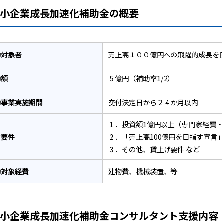
中小企業成長加速化補助金の概要
助対象者
売上高１００億円への飛躍的成長を
助額
５億円（補助率1/2）
助事業実施期間
交付決定日から２４か月以内
１．投資額1億円以上（専門家経費
な要件
２．「売上高100億円を目指す宣言
３．その他、賃上げ要件 など
助対象経費
建物費、機械装置、等
中小企業成長加速化補助金コンサルタント支援内容