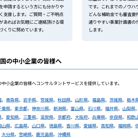
を申請するという方にも分かりや
です。これまでのノウハ
く支援します。ご質問・ご不明点
どんな補助金でも審査要
があればお気軽にご連絡頂ける環
通りやすい事業計画書の
づくりに努めています。
します。
全国の中小企業の皆様へ
の中小企業の皆様へコンサルタントサービスを提供しています。
道
、
青森県
、
岩手県
、
宮城県
、
秋田県
、
山形県
、
福島県
、
茨城県
、
栃木
千葉県
、
東京都
、
神奈川県
、
新潟県
、
富山県
、
石川県
、
福井県
、
山梨県
県
、
愛知県
、
三重県
、
滋賀県
、
京都府
、
大阪府
、
兵庫県
、
奈良県
、
和歌
岡山県
、
広島県
、
山口県
、
徳島県
、
香川県
、
愛媛県
、
高知県
、
福岡県
、
、
大分県
、
宮崎県
、
鹿児島県
、
沖縄県