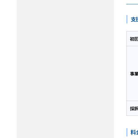
支
初
事
採
料